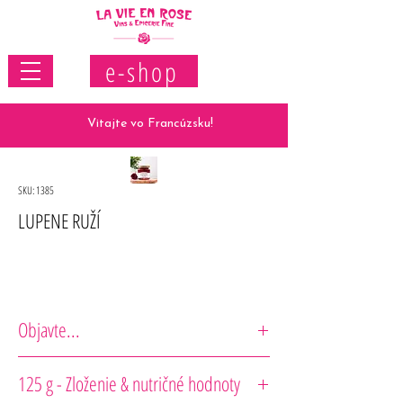
e-shop
Vitajte vo Francúzsku!
SKU: 1385
LUPENE RUŽÍ
Objavte...
Poctivé recepty vytvorené s dôrazom na kvalitu surovín a
125 g - Zloženie & nutričné hodnoty
jednoduchosť. Krátky zoznam ingrediencií, remeselná