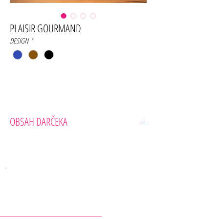
PLAISIR GOURMAND
DESIGN
*
OBSAH DARČEKA
- Okrúhla darčeková krabička - 31 cm
- Suché červené víno, Bordeaux Médoc “Château
Begadan” 2018 75cl
- Kačacia terina 180g
- Vidiecka terina s cibuľou a kari 90g
- Roztierateľné cukety 90g
- Calissons de Provence (špecialita zo sladkých mandlí)
KONTAKTY
150 g