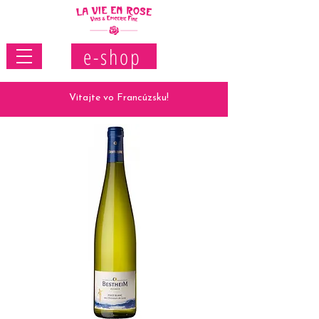
e-shop
Vitajte vo Francúzsku!