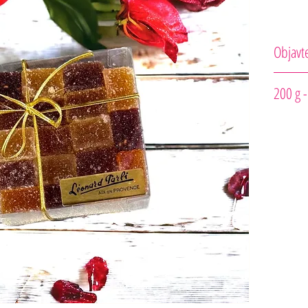
Objavte
Zaručene be
dužiny, aby
Krajna pôv
Výrobca : L
Zloženie: 
želírovacia
a Bourbon 
25%), cukor
aróma Mara
Bourbon. *
sirup, želí
citrónová,
(jahoda 25
pektín, oky