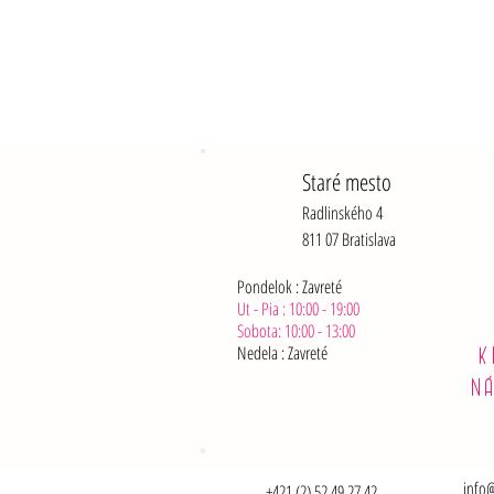
Staré mesto
Radlinského 4
811 07 Bratislava
Pondelok : Zavreté
Ut - Pia : 10:00 - 19:00
Sobota: 10:00 - 13:00
Nedela :
Zavreté
K
N
info@
+421 (2) 52 49 27 42