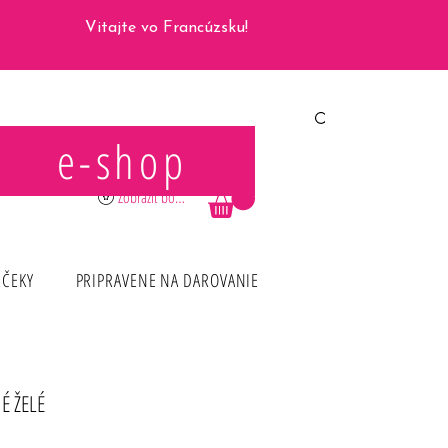
Vitajte vo Francúzsku!
e-shop
Prihlásiť sa
Zobraziť body
RČEKY
PRIPRAVENE NA DAROVANIE
É ŽELÉ