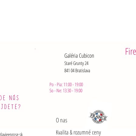
*Malina: O
„Williams“ 
okysľovač:
Ovocná duž
glukózový s
pomarančo
Nutričné h
Fir
Energia: 1
Galéria Cubicon
Tuky: <0,5
Staré Grunty 24
Z toho nasý
841 04 Bratislava
Sacharidy:
Z toho cukr
Vlákniny: 0
Po - Pia: 11:00 - 19:00
Bielkoviny:
So - Ne: 13:30 - 19:00
Soli: 0,2 g
DE NÁS
ÁJDETE?
O nas
Kvalita & rozumné ceny
lavieenrose.sk