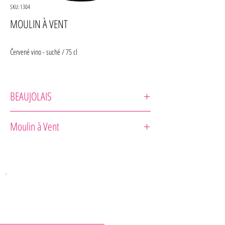
SKU: 1304
MOULIN À VENT
Červené vino - suché / 75 cl
BEAUJOLAIS
Domaine Matray
Moulin à Vent
Odrodové zloženie : 100% Gamay noir
Zrenie : Ručný zber.
Plné ročník s arómou zrelého ovocia a korenistými tónmi.
Podávať jemne zachladené o teplote 14°.