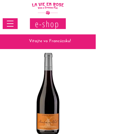
e-shop
Vitajte vo Francúzsku!