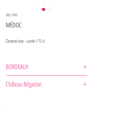
SKU: 1593
MÉDOC
Červené vino - suché / 75 cl
BORDEAUX
Château Bégadan
Château Bégadan
Odrodové zloženie : 60% Merlot, 40% Cabernet
Sauvignon
Zrenie : Víno zrelo v sudoch 18 mesiacov.
Vôňa : Vôňa červeného ovocia a čierneho ovocia.