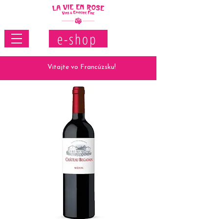
e-shop
Vitajte vo Francúzsku!