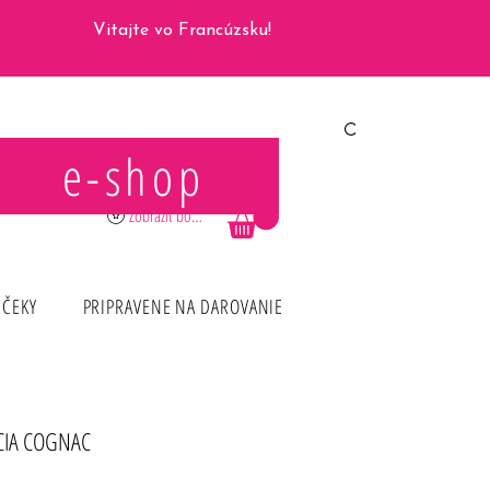
Vitajte vo Francúzsku!
e-shop
Prihlásiť sa
Zobraziť body
RČEKY
PRIPRAVENE NA DAROVANIE
CIA COGNAC