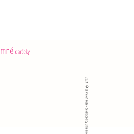
emné
darčeky
2024 ©La Vie en Rose - developed by SKlié sro