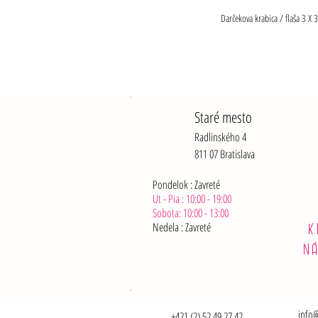
Darčekova krabica / flaša 3 X 
Staré mesto
Radlinského 4
811 07 Bratislava
Pondelok : Zavreté
Ut - Pia : 10:00 - 19:00
Sobota: 10:00 - 13:00
Nedela :
Zavreté
K
N
info@
+421 (2) 52 49 27 42