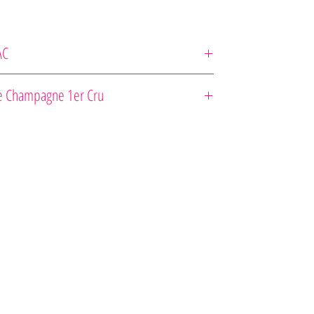
AC
ainturaud
 Champagne 1er Cru
le Réserve
 d'Âge