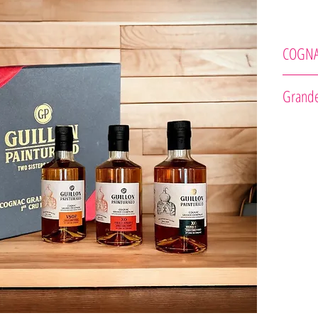
COGN
Guillon-P
Grande
- VSOP
- XO Vieil
- XO Hors