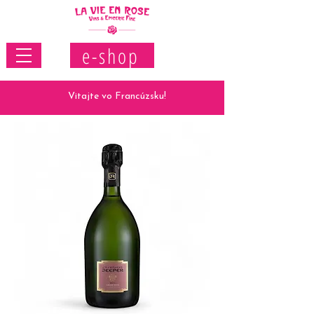
e-shop
Vitajte vo Francúzsku!