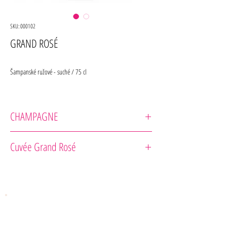
SKU: 000102
GRAND ROSÉ
Šampanské ružové - suché / 75 cl
CHAMPAGNE
Champagne Jeeper
Cuvée Grand Rosé
Odrody : 88 % Chardonnay, 12 % Pinot Noir