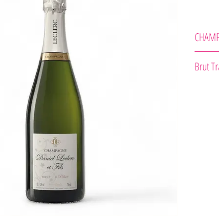
CHAM
Daniel Lec
Brut Tr
Viac ako 
svoje vini
v piatich
Odroda : 
Tento šam
citrusov a