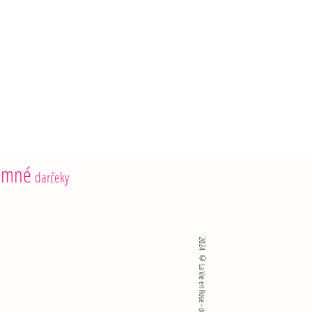
emné
darčeky
2024 ©La Vie en Rose - developed by SKlié sro