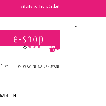
Vitajte vo Francúzsku!
e-shop
Prihlásiť sa
Zobraziť body
RČEKY
PRIPRAVENE NA DAROVANIE
TRADITION