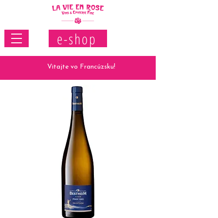
e-shop
Vitajte vo Francúzsku!