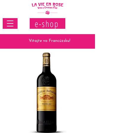
e-shop
Vitajte vo Francúzsku!