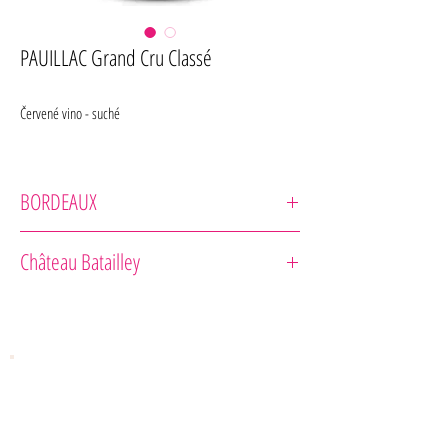
PAUILLAC Grand Cru Classé
Červené vino - suché
BORDEAUX
Château Batailley 2005
Château Batailley
Odrodové zloženie :
Zrenie :
Vôňa :
Chuť :
Rada pre gurmána :