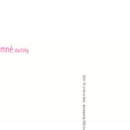
 g
 4,3 g
emné
darčeky
2024 ©La Vie en Rose - developed by SKlié sro