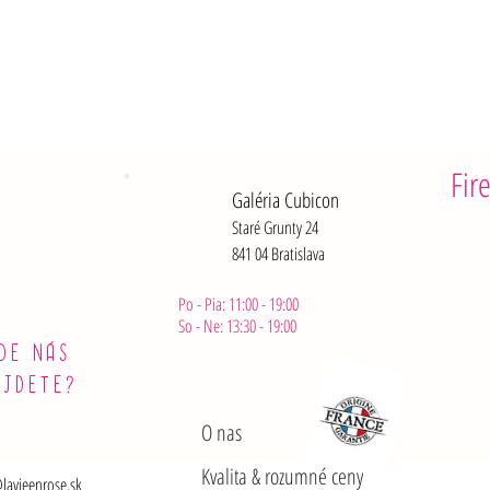
Vlákniny: 0
Bielkoviny:
Soli: 1,1 g
Fir
Galéria Cubicon
Staré Grunty 24
841 04 Bratislava
Po - Pia: 11:00 - 19:00
So - Ne: 13:30 - 19:00
DE NÁS
ÁJDETE?
O nas
Kvalita & rozumné ceny
lavieenrose.sk