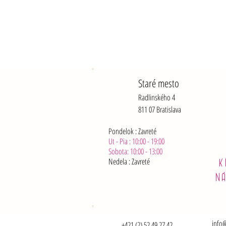
Staré mesto
Radlinského 4
811 07 Bratislava
Pondelok : Zavreté
Ut - Pia : 10:00 - 19:00
Sobota: 10:00 - 13:00
Nedela :
Zavreté
K
N
info@
+421 (2) 52 49 27 42