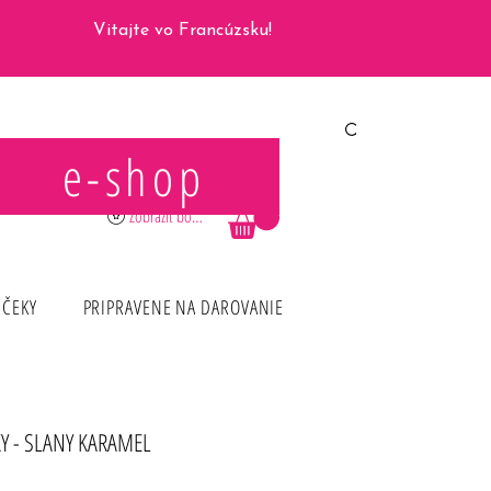
Vitajte vo Francúzsku!
e-shop
Prihlásiť sa
Zobraziť body
RČEKY
PRIPRAVENE NA DAROVANIE
Y - SLANY KARAMEL