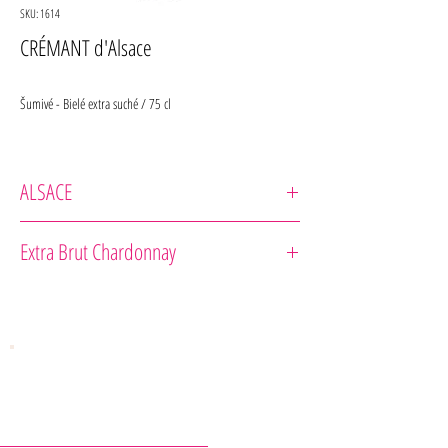
SKU: 1614
CRÉMANT d'Alsace
Šumivé - Bielé extra suché / 75 cl
ALSACE
Bestheim
Extra Brut Chardonnay
Odrodové zloženie : 100 % Chardonnay