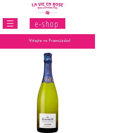
e-shop
Vitajte vo Francúzsku!