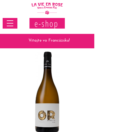
e-shop
Vitajte vo Francúzsku!