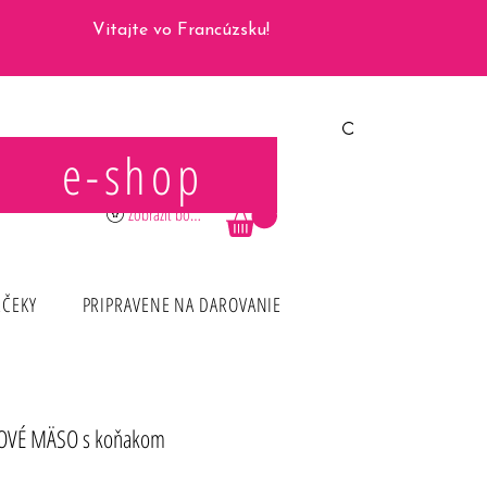
Vitajte vo Francúzsku!
e-shop
Prihlásiť sa
Zobraziť body
RČEKY
PRIPRAVENE NA DAROVANIE
OVÉ MÄSO s koňakom