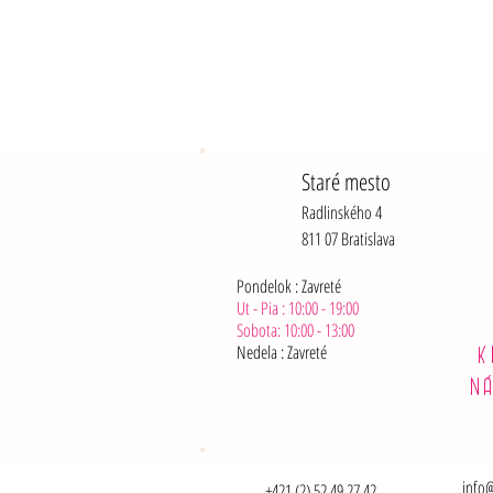
Staré mesto
Radlinského 4
811 07 Bratislava
Pondelok : Zavreté
Ut - Pia : 10:00 - 19:00
Sobota: 10:00 - 13:00
Nedela :
Zavreté
K
N
info@
+421 (2) 52 49 27 42