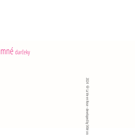
6 g
ie skladujte pri teplote od 4 °C do 8 °C
emné
darčeky
2024 ©La Vie en Rose - developed by SKlié sro