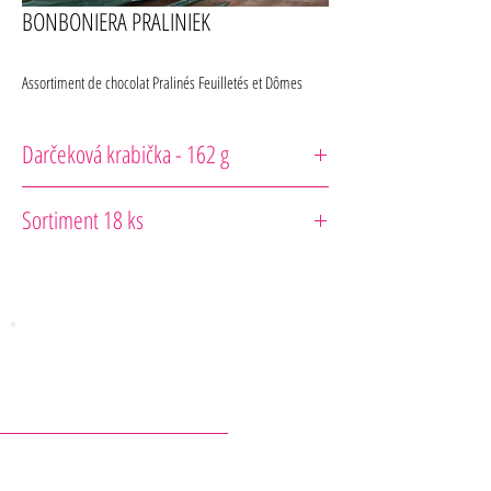
BONBONIERA PRALINIEK
Assortiment de chocolat Pralinés Feuilletés et Dômes
Darčeková krabička - 162 g
Comptoir du Cacao
Sortiment 18 ks
Čokoládové
"Dome"
:
Výber čokolád plnených pralinkovým
krémom (minimálne 14,5%) a mliečnou čokoládovou
náplňou 36% tmavou 72%, následne obalené v rôznych
čokoládach (tmavá, mliečna, blond & Ruby): Tmavá 72% s
mandľami, mliečna 36% s lieskovými orechmi, blond s
pekanovými orechmi, Ruby s Giandujou.
Čokoládové Kocky "Praliné Feuilleté":
Čokoláda
plnená pralinkovým krémom (minimálne 14,5%) s vrstveným
KONTAKTY
krémom (minimálne 9,5%) pokrytá tmavou alebo mliečnou
čokoládou: lieskový orech, pistácia, karamel so slaným