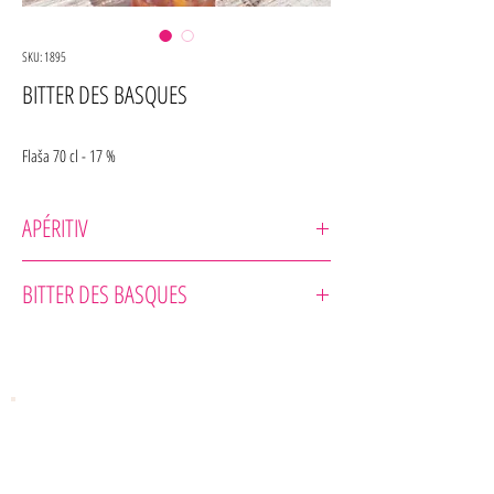
SKU: 1895
BITTER DES BASQUES
Flaša 70 cl - 17 %
APÉRITIV
La Liquoristerie de Provence
BITTER DES BASQUES
Alkoholický nápoj s jemne horkastou ovocnou chuťou.
Vyrába sa z približne dvadsiatich aromatických bylín,
obohatených o korenie Espelette, bez syntetických aróm.