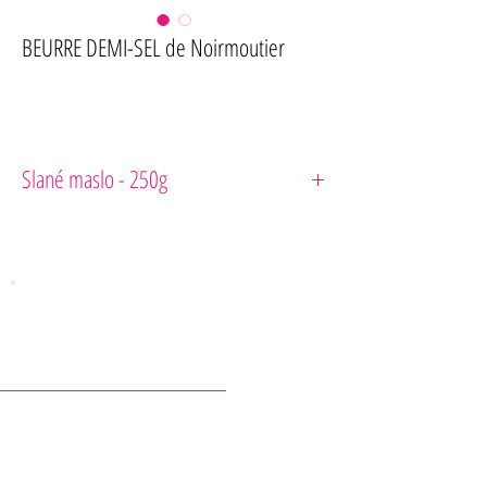
BEURRE DEMI-SEL de Noirmoutier
Slané maslo - 250g
M
aslo
s
morskou
soľou
KONTAKTY