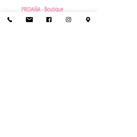
Boutique
PREDAJŇA -
Radlinského 4, 811 07 Bratislava
+421 (2) 52 49 27 42
info@lavieenrose.sk
Otvaracie hodiny
Pondelok - Zavreté
Utorok - Piatok 10:00 - 19:00
Sobota 10:00 - 13:00
Nedela
- Zavreté
FIREMNÉ DARČEKY - Cadeaux d'entreprise
Kontaktujete podporu
KDE NÁS NÁJDETE?