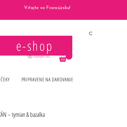
Vitajte vo Francúzsku!
e-shop
Prihlásiť sa
Zobraziť body
RČEKY
PRIPRAVENE NA DAROVANIE
ÁN – tymian & bazalka