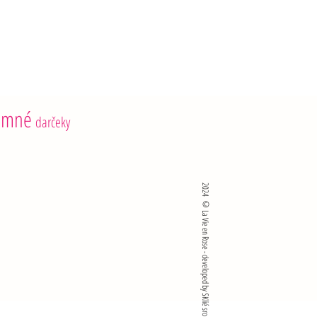
y: 2,8 g
 g
 0,9 g
emné
darčeky
2024 ©La Vie en Rose - developed by SKlié sro