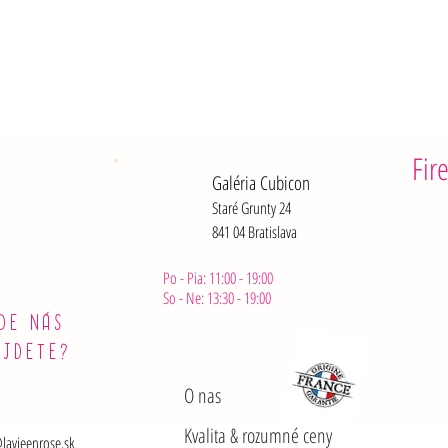
Z toho cukr
Vlákniny: 0
Bielkoviny:
Soli: 1,3 g
Fir
Galéria Cubicon
Staré Grunty 24
841 04 Bratislava
Po - Pia: 11:00 - 19:00
So - Ne: 13:30 - 19:00
DE NÁS
ÁJDETE?
O nas
Kvalita & rozumné ceny
lavieenrose.sk