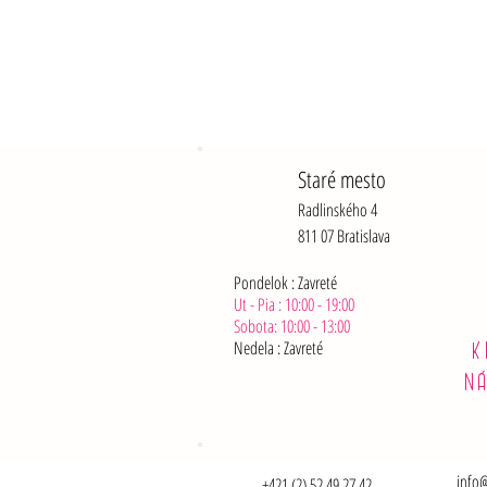
Staré mesto
Radlinského 4
811 07 Bratislava
Pondelok : Zavreté
Ut - Pia : 10:00 - 19:00
Sobota: 10:00 - 13:00
Nedela :
Zavreté
K
N
info@
+421 (2) 52 49 27 42