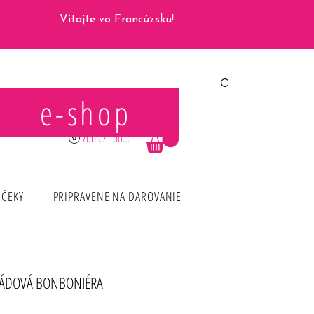
Vitajte vo Francúzsku!
e-shop
Prihlásiť sa
Zobraziť body
RČEKY
PRIPRAVENE NA DAROVANIE
ÁDOVÁ BONBONIÉRA