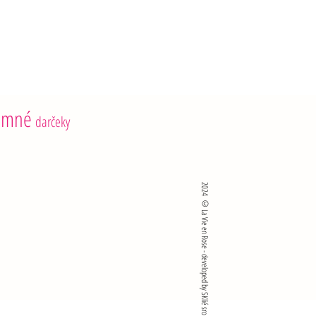
emné
darčeky
2024 ©La Vie en Rose - developed by SKlié sro