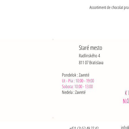
Assortiment de chocolat prali
Staré mesto
Radlinského 4
811 07 Bratislava
Pondelok : Zavreté
Ut - Pia : 10:00 - 19:00
Sobota: 10:00 - 13:00
Nedela :
Zavreté
K
N
info@
+421 (2) 52 49 27 42