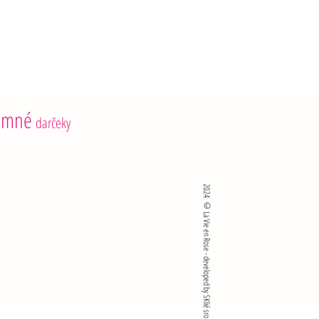
 <0,8 g
g
emné
darčeky
2024 ©La Vie en Rose - developed by SKlié sro