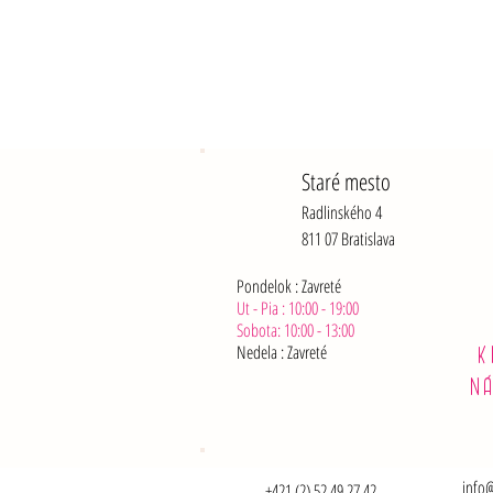
Staré mesto
Radlinského 4
811 07 Bratislava
Pondelok : Zavreté
Ut - Pia : 10:00 - 19:00
Sobota: 10:00 - 13:00
Nedela :
Zavreté
K
N
info@
+421 (2) 52 49 27 42