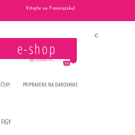
Vitajte vo Francúzsku!
e-shop
Prihlásiť sa
Zobraziť body
RČEKY
PRIPRAVENE NA DAROVANIE
 FIGY