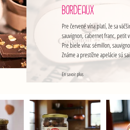
BORDEAUX
Pre červené vína platí, že sa väč
sauvignon, cabernet franc, petit
Pre biele vína: sémillon, sauvign
Známe a prestížne apelácie sú sai
En savoir plus