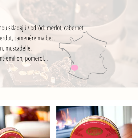
šinou skladajú z odrôd: merlot, cabernet
 verdot, camenére malbec.
on, muscadelle.
nt-emilion, pomerol, .