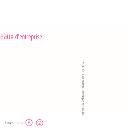
eaux
d'entreprise
2024 ©La Vie en Rose - developed by SKlié sro
Suivez nous