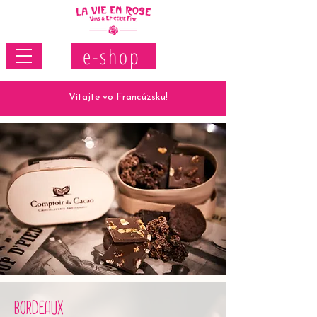
e-shop
Vitajte vo Francúzsku!
BORDEAUX