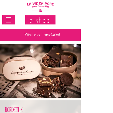
e-shop
Vitajte vo Francúzsku!
BORDEAUX