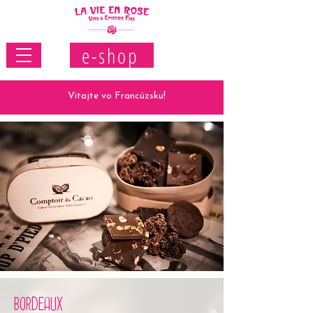
e-shop
Vitajte vo Francúzsku!
BORDEAUX